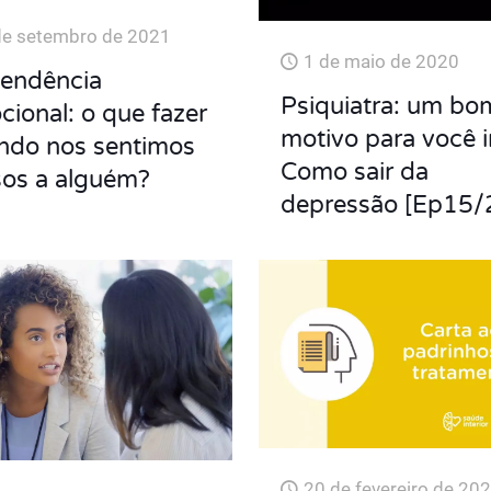
de setembro de 2021
1 de maio de 2020
endência
Psiquiatra: um bo
ional: o que fazer
motivo para você i
ndo nos sentimos
Como sair da
sos a alguém?
depressão [Ep15/
20 de fevereiro de 20