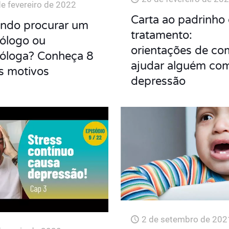
de fevereiro de 2022
Carta ao padrinho
ndo procurar um
tratamento:
cólogo ou
orientações de c
cóloga? Conheça 8
ajudar alguém co
s motivos
depressão
2 de setembro de 202