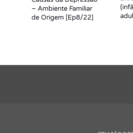
(inf
– Ambiente Familiar
adul
de Origem [Ep8/22]