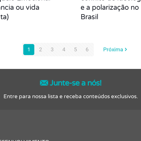
ância ou vida
e a polarização no
ta)
Brasil
1
2
3
4
5
6
Próxima
Junte-se a nós!
Entre para nossa lista e receba conteúdos exclusivos.