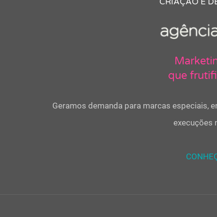
CRIAÇÃO E D
Marketin
que frutif
Geramos demanda para marcas especiais, en
execuções n
CONHEÇ