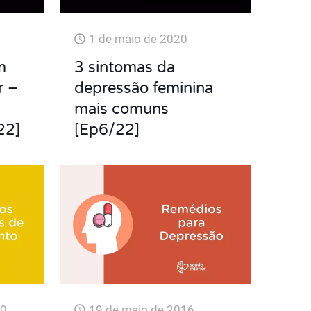
1 de maio de 2020
m
3 sintomas da
r –
depressão feminina
mais comuns
22]
[Ep6/22]
20
19 de maio de 2016