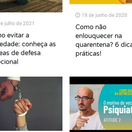
18 de junho de 2020
de julho de 2021
Como não
o evitar a
enlouquecer na
iedade: conheça as
quarentena? 6 dic
eas de defesa
práticas!
cional