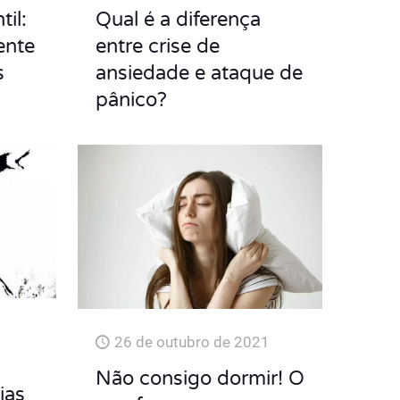
il:
Qual é a diferença
ente
entre crise de
s
ansiedade e ataque de
pânico?
26 de outubro de 2021
Não consigo dormir! O
ias