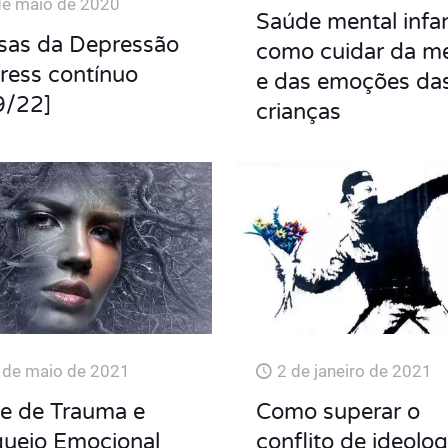
de maio de 2020
Saúde mental infant
sas da Depressão
como cuidar da m
ress contínuo
e das emoções da
9/22]
crianças
 de maio de 2021
2 de janeiro de 2021
te de Trauma e
Como superar o
queio Emocional
conflito de ideolog