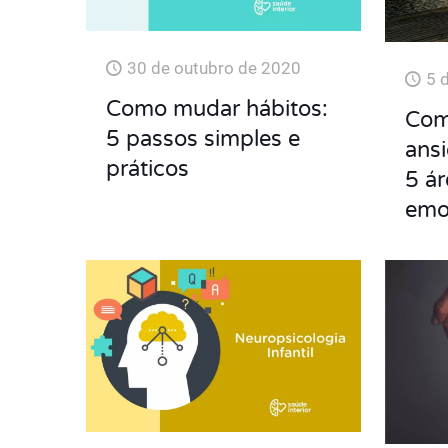
30 de outubro de 2020
5 
Como mudar hábitos:
Com
5 passos simples e
ans
práticos
5 ár
emo