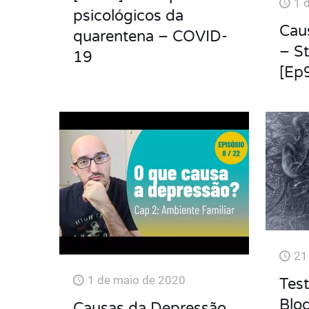
1 
psicológicos da
Cau
quarentena – COVID-
– St
19
[Ep
21
1 de maio de 2020
Tes
Blo
Causas da Depressão