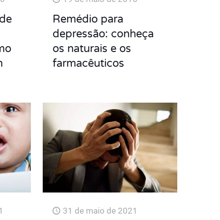
 de
Remédio para
depressão: conheça
omo
os naturais e os
m
farmacêuticos
1
31 de maio de 2021