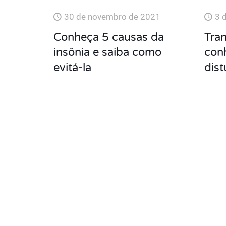
30 de novembro de 2021
3 
Conheça 5 causas da
Tran
insônia e saiba como
conh
evitá-la
dist