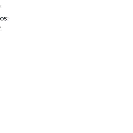
0
os:
e