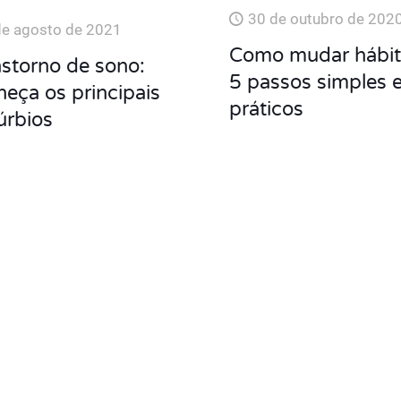
30 de outubro de 202
de agosto de 2021
Como mudar hábit
storno de sono:
5 passos simples 
eça os principais
práticos
úrbios