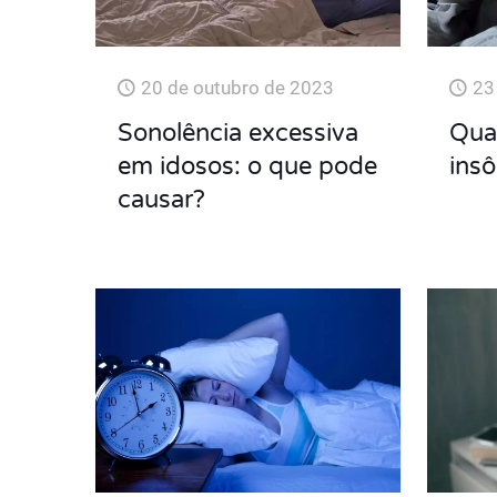
20 de outubro de 2023
23
Sonolência excessiva
Qual
em idosos: o que pode
insô
causar?