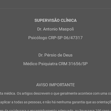
SUPERVISÃO CLÍNICA
Dr. Antonio Maspoli
Psicólogo CRP-SP 06/47317
Dr. Pérsio de Deus
Médico Psiquiatra CRM 31656/SP
AVISO IMPORTANTE
a médica. Os artigos descrevem o que geralmente acontece com uma condi
plicar a todas as pessoas, e não há nenhuma garantia que as orientaçõe
rea da saúde para o encaminhamento adequado, ou ligue para 190 caso 