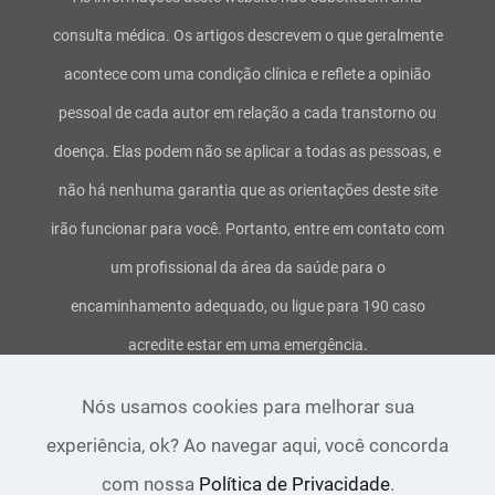
consulta médica. Os artigos descrevem o que geralmente
acontece com uma condição clínica e reflete a opinião
pessoal de cada autor em relação a cada transtorno ou
doença. Elas podem não se aplicar a todas as pessoas, e
não há nenhuma garantia que as orientações deste site
irão funcionar para você. Portanto, entre em contato com
um profissional da área da saúde para o
encaminhamento adequado, ou ligue para 190 caso
acredite estar em uma emergência.
Termos de uso e serviço
-
Política de privacidade
-
Aviso
Nós usamos cookies para melhorar sua
legal
-
Direitos Autorais
experiência, ok? Ao navegar aqui, você concorda
com nossa
Política de Privacidade
.
Copyright 2016 ~ 2021