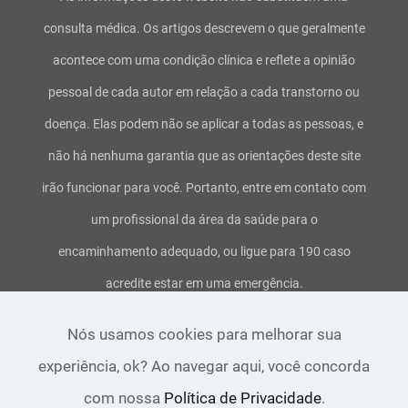
consulta médica. Os artigos descrevem o que geralmente
acontece com uma condição clínica e reflete a opinião
pessoal de cada autor em relação a cada transtorno ou
doença. Elas podem não se aplicar a todas as pessoas, e
não há nenhuma garantia que as orientações deste site
irão funcionar para você. Portanto, entre em contato com
um profissional da área da saúde para o
encaminhamento adequado, ou ligue para 190 caso
acredite estar em uma emergência.
Termos de uso e serviço
-
Política de privacidade
-
Aviso
Nós usamos cookies para melhorar sua
legal
-
Direitos Autorais
experiência, ok? Ao navegar aqui, você concorda
com nossa
Política de Privacidade
.
Copyright 2016 ~ 2021