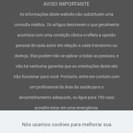
AVISO IMPORTANTE
As informações deste website não substituem uma
consulta médica. Os artigos descrevem o que geralmente
acontece com uma condição clínica e reflete a opinião
pessoal de cada autor em relação a cada transtorno ou
doença. Elas podem não se aplicar a todas as pessoas, e
não há nenhuma garantia que as orientações deste site
irão funcionar para você. Portanto, entre em contato com
um profissional da área da saúde para o
encaminhamento adequado, ou ligue para 190 caso
acredite estar em uma emergência.
Termos de uso e serviço
-
Política de privacidade
-
Aviso
Nós usamos cookies para melhorar sua
legal
-
Direitos Autorais