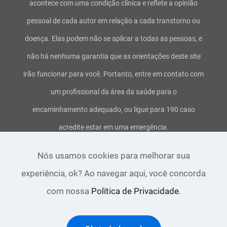
acontece com uma condição clínica e reflete a opinião
pessoal de cada autor em relação a cada transtorno ou
doença. Elas podem não se aplicar a todas as pessoas, e
não há nenhuma garantia que as orientações deste site
irão funcionar para você. Portanto, entre em contato com
um profissional da área da saúde para o
encaminhamento adequado, ou ligue para 190 caso
acredite estar em uma emergência.
Termos de uso e serviço
-
Política de privacidade
-
Aviso
Nós usamos cookies para melhorar sua
legal
-
Direitos Autorais
experiência, ok? Ao navegar aqui, você concorda
com nossa
Política de Privacidade
.
Copyright 2016 ~ 2021
8