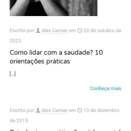
Escrito por
Alex Carnier
em
20 de outubro de
2023
Como lidar com a saudade? 10
orientações práticas
[…]
Conheça mais
Escrito por
Alex Carnier
em
10 de dezembro
de 2015