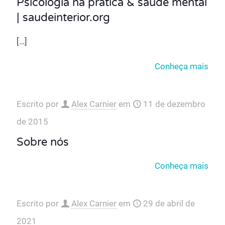
Psicologia na prática & saúde mental
| saudeinterior.org
[…]
Conheça mais
Escrito por
Alex Carnier
em
11 de dezembro
de 2015
Sobre nós
Conheça mais
Escrito por
Alex Carnier
em
29 de abril de
2021