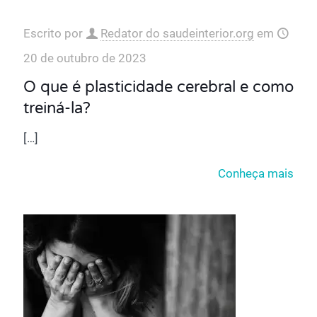
Escrito por
Redator do saudeinterior.org
em
20 de outubro de 2023
O que é plasticidade cerebral e como
treiná-la?
[…]
Conheça mais