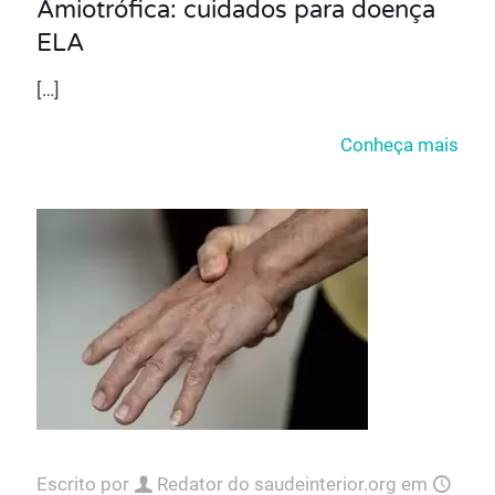
Amiotrófica: cuidados para doença
ELA
[…]
Conheça mais
Escrito por
Redator do saudeinterior.org
em